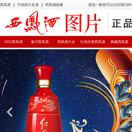
西凤酒
|
中国四大名酒
|
西凤酒收藏
据说一眼就可以记住我们的
1952西凤酒
秦沣西凤酒
西凤酒大全
红色经典西凤酒
典藏西凤酒