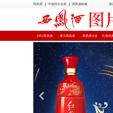
西凤酒
|
中国四大名酒
|
西凤酒收藏
据
1952西凤酒
秦沣西凤酒
西凤酒大全
红色经