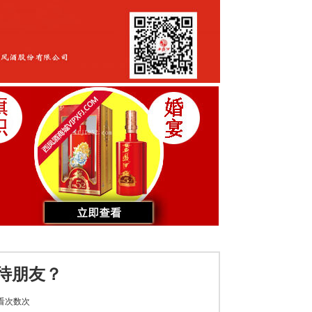
招待朋友？
看次数
次