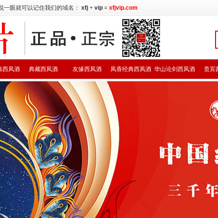
说一眼就可以记住我们的域名：
xfj
+
vip
=
xfjvip.com
典西凤酒
典藏西凤酒
友缘西凤酒
凤香经典西凤酒
华山论剑西凤酒
贵宾