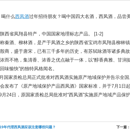
年，喝什么
西凤酒
过年招待朋友？喝中国四大名酒，西凤酒，品尝
陕西省凤翔县特产，中国国家地理标志产品。 [1-2]
称秦酒、柳林酒，是产于凤酒之乡的陕西省宝鸡市凤翔县柳林镇
于殷商，盛于唐宋，已有三千多年的历史，有苏轼咏酒等诸多典
浓而不艳，集清香、浓香之优点融于一体，以“醇香典雅、甘润挺
回味愉快”的独特风格闻名。
年9月国家质检总局正式批准对西凤酒实施原产地域保护并告示全国
会发布了《原产地域保护产品西凤酒》国家标准，并于7月1日起，
年09月24日，原国家质检总局批准对“西凤酒”实施原产地域产品保护。 
019年代理西凤酒应该注意哪些问题？
下一篇