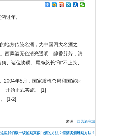
美酒过年。
的地方传统名酒，为中国四大名酒之
故。西凤酒无色清亮透明，醇香芬芳，清
爽、诸位协调、尾净悠长”和“不上头、
。2004年5月，国家质检总局和国家标
开始正式实施。 [1]
[1-2]
来源：
西凤酒商城
：
这里我们谈一谈鉴别真假白酒的方法？假酒劣酒辨别方法？