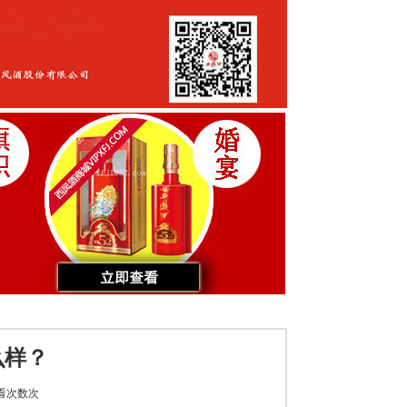
么样？
看次数
次