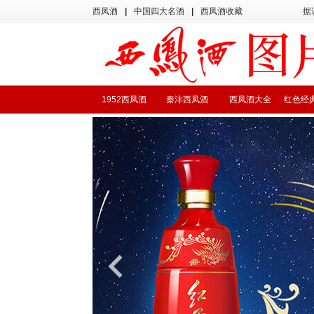
西凤酒
|
中国四大名酒
|
西凤酒收藏
据
1952西凤酒
秦沣西凤酒
西凤酒大全
红色经