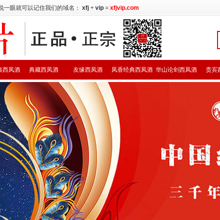
说一眼就可以记住我们的域名：
xfj
+
vip
=
xfjvip.com
典西凤酒
典藏西凤酒
友缘西凤酒
凤香经典西凤酒
华山论剑西凤酒
贵宾