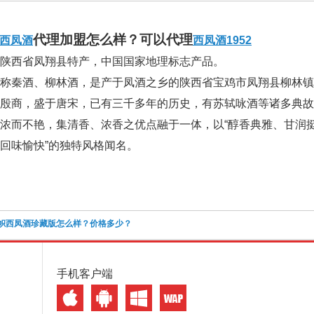
代理加盟怎么样？可以代理
西凤酒
西凤酒1952
，陕西省凤翔县特产，中国国家地理标志产品。
称秦酒、柳林酒，是产于凤酒之乡的陕西省宝鸡市凤翔县柳林镇
于殷商，盛于唐宋，已有三千多年的历史，有苏轼咏酒等诸多典
浓而不艳，集清香、浓香之优点融于一体，以“醇香典雅、甘润挺
回味愉快”的独特风格闻名。
帜西凤酒珍藏版怎么样？价格多少？
手机客户端