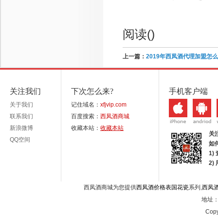
阅读(
)
上一篇：
2019年西凤酒代理加盟怎
关注我们
下次怎么来?
手机客户端
关于我们
记住域名：
xfjvip.com
联系我们
百度搜索：
西凤酒商城
新浪微博
收藏本站：
收藏本站
关
QQ空间
如
1)
2
西凤酒商城为您提供
西凤酒价格表国花瓷
系列,
西凤
地址：西
Copy