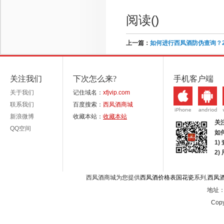
阅读(
)
上一篇：
如何进行西凤酒防伪查询？2
关注我们
下次怎么来?
手机客户端
关于我们
记住域名：
xfjvip.com
联系我们
百度搜索：
西凤酒商城
新浪微博
收藏本站：
收藏本站
关
QQ空间
如
1)
2
西凤酒商城为您提供
西凤酒价格表国花瓷
系列,
西凤
地址：西
Copy