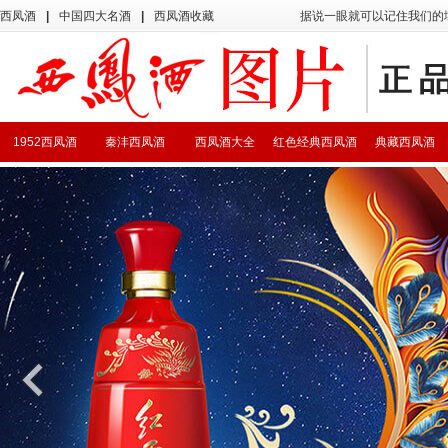
西凤酒
|
中国四大名酒
|
西凤酒收藏
据说一眼就可以记住我们的
1952西凤酒
秦沣西凤酒
西凤酒大全
红色经典西凤酒
典藏西凤酒