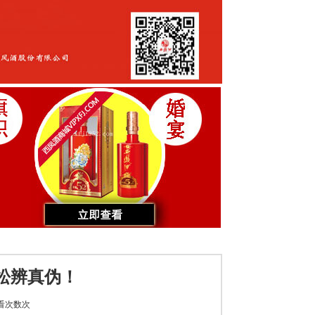
松辨真伪！
看次数
次