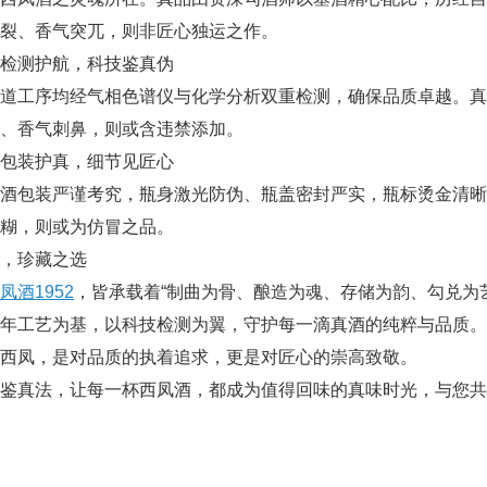
裂、香气突兀，则非匠心独运之作。
检测护航，科技鉴真伪
每道工序均经气相色谱仪与化学分析双重检测，确保品质卓越。
、香气刺鼻，则或含违禁添加。
包装护真，细节见匠心
凤酒包装严谨考究，瓶身激光防伪、瓶盖密封严实，瓶标烫金清
糊，则或为仿冒之品。
，珍藏之选
凤酒1952
，皆承载着“制曲为骨、酿造为魂、存储为韵、勾兑为
年工艺为基，以科技检测为翼，守护每一滴真酒的纯粹与品质。
西凤，是对品质的执着追求，更是对匠心的崇高致敬。
鉴真法，让每一杯西凤酒，都成为值得回味的真味时光，与您共