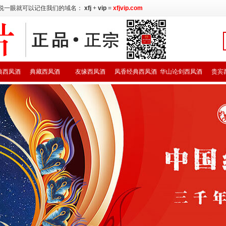
说一眼就可以记住我们的域名：
xfj
+
vip
=
xfjvip.com
典西凤酒
典藏西凤酒
友缘西凤酒
凤香经典西凤酒
华山论剑西凤酒
贵宾