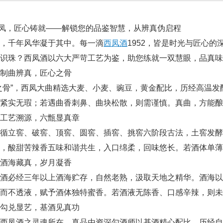
西凤，匠心铸就——解锁您的品鉴智慧，从辨真伪启程
，千年风华凝于其中。每一滴
西凤酒
1952，皆是时光与匠心
识珠？西凤酒以六大严苛工艺为鉴，助您练就一双慧眼，品真味
制曲辨真，匠心之骨
之骨”，西凤大曲精选大麦、小麦、豌豆，黄金配比，历经高温
紧实无瑕；若遇曲香刺鼻、曲块松散，则需谨慎。真曲，方能酿
工艺溯源，六甑显真章
遵循立窖、破窖、顶窖、圆窖、插窖、挑窖六阶段古法，土窖发
，酸甜苦辣香五味和谐共生，入口绵柔，回味悠长。若酒体单薄
酒海藏真，岁月凝香
酒必经三年以上酒海贮存，自然老熟，汲取天地之精华。酒海以
而不透液，赋予酒体独特蜜香。若酒液无陈香、口感辛辣，则未
勾兑显艺，基酒见真功
乃西凤酒之灵魂所在。真品由资深勾酒师以基酒精心配比，历经