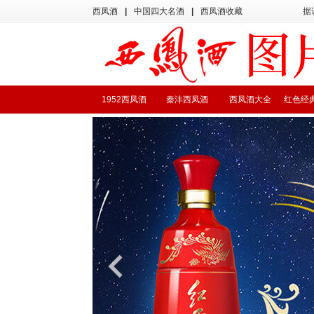
西凤酒
|
中国四大名酒
|
西凤酒收藏
据
1952西凤酒
秦沣西凤酒
西凤酒大全
红色经