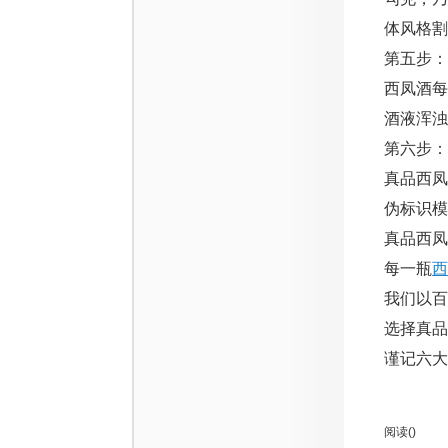
体风格割
第五步：
西凤酒
酒液浑浊
第六步：
真品西
伪标识模
真品西凤
每一瓶
西
我们以百
选择真品
谨记六大
阅读(
)