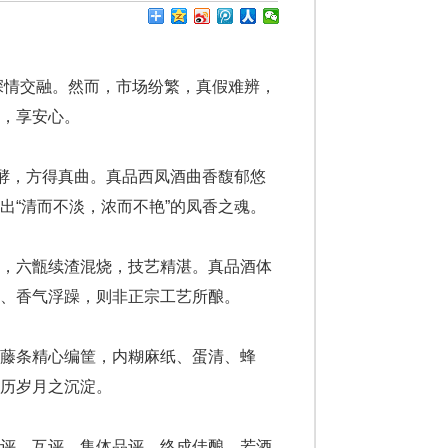
的深情交融。然而，市场纷繁，真假难辨，
，享安心。
发酵，方得真曲。真品西凤酒曲香馥郁悠
出“清而不淡，浓而不艳”的凤香之魂。
酵，六甑续渣混烧，技艺精湛。真品酒体
、香气浮躁，则非正宗工艺所酿。
藤条精心编筐，内糊麻纸、蛋清、蜂
历岁月之沉淀。
自评、互评、集体品评，终成佳酿。若酒