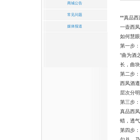
商城公告
常见问题
**真品
媒体报道
一壶西凤
如何慧眼
第一步：
“曲为酒
长，曲块
第二步：
西凤酒
层次分明
第三步：
真品西凤
蜡，透气
第四步：
勾兑，