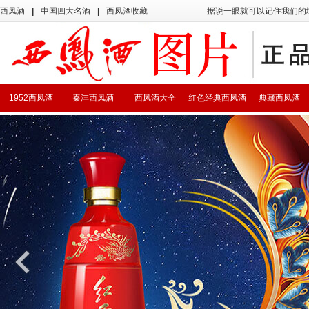
西凤酒
|
中国四大名酒
|
西凤酒收藏
据说一眼就可以记住我们的
1952西凤酒
秦沣西凤酒
西凤酒大全
红色经典西凤酒
典藏西凤酒