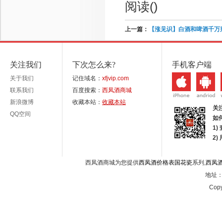
阅读(
)
上一篇：
【涨见识】白酒和啤酒千万
关注我们
下次怎么来?
手机客户端
关于我们
记住域名：
xfjvip.com
联系我们
百度搜索：
西凤酒商城
新浪微博
收藏本站：
收藏本站
关
QQ空间
如
1)
2
西凤酒商城为您提供
西凤酒价格表国花瓷
系列,
西凤
地址：西
Copy