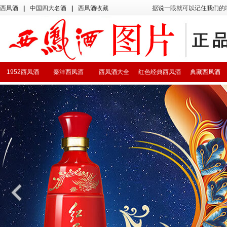
西凤酒
|
中国四大名酒
|
西凤酒收藏
据说一眼就可以记住我们的
1952西凤酒
秦沣西凤酒
西凤酒大全
红色经典西凤酒
典藏西凤酒