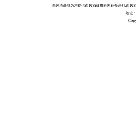
西凤酒商城为您提供
西凤酒价格表国花瓷
系列,
西凤
地址：西
Copy