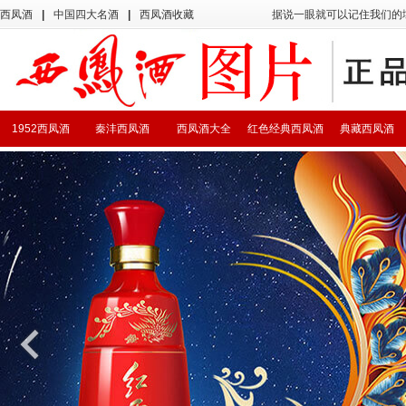
西凤酒
|
中国四大名酒
|
西凤酒收藏
据说一眼就可以记住我们的
1952西凤酒
秦沣西凤酒
西凤酒大全
红色经典西凤酒
典藏西凤酒