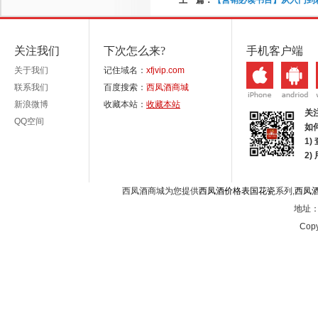
上一篇：
【营销必读书目】从入门到
关注我们
下次怎么来?
手机客户端
关于我们
记住域名：
xfjvip.com
联系我们
百度搜索：
西凤酒商城
新浪微博
收藏本站：
收藏本站
关
QQ空间
如
1)
2
西凤酒商城为您提供
西凤酒价格表国花瓷
系列,
西凤
地址：西
Copy