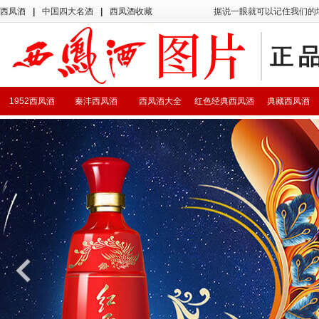
西凤酒
|
中国四大名酒
|
西凤酒收藏
据说一眼就可以记住我们的
1952西凤酒
秦沣西凤酒
西凤酒大全
红色经典西凤酒
典藏西凤酒