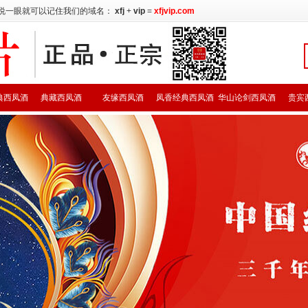
说一眼就可以记住我们的域名：
xfj
+
vip
=
xfjvip.com
典西凤酒
典藏西凤酒
友缘西凤酒
凤香经典西凤酒
华山论剑西凤酒
贵宾