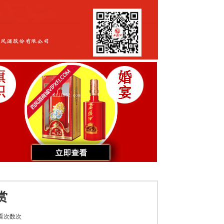
赏
看次数
次