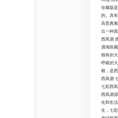
珍藏版是
的。具
高贵典
出一种真
西凤酒 
酒海陈藏
独有的
呼吸的
赖，是西
西凤酒 
七彩西
西凤酒
化和生活
生，七彩