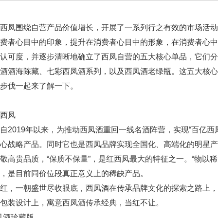
，西凤围绕自营产品价值增长，开展了一系列行之有效的市场活
消费者心目中的印象，提升在消费者心目中的形象，在消费者心
认可度，并逐步清晰地确立了西凤自营的五大核心单品，它们分
凤酒酒海陈藏、七彩西凤酒系列，以及西凤酒老绿瓶。这五大核
步伐一起来了解一下。
西凤
自2019年以来，为推动西凤酒重回一线名酒阵营，实现“百亿西
心战略产品。同时它也是西凤品牌实现全国化、高端化的明星产
敬高贵品质，“保质不保量”，是红西凤最大的特征之一。“物以
，是目前同价位段真正意义上的稀缺产品。
红，一朝盛世尽收眼底，西凤酒在传承品牌文化的探索之路上，
包装设计上，寓意西凤酒传承经典，当红不让。
西凤酒珍藏版