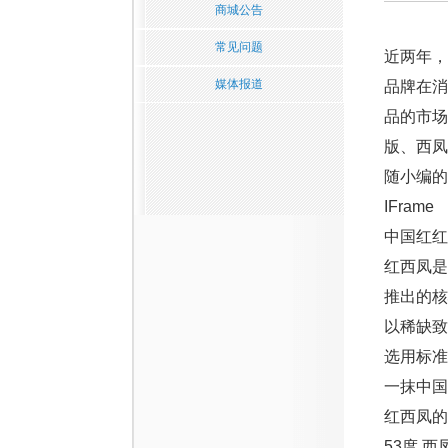
商城公告
常见问题
近两年
媒体报道
品牌在
品的市场
版、西
随小编的
IFrame
中国红红
红西凤是
推出的核
以稀缺致
选用标准
一抹中国
红西凤的
53度 