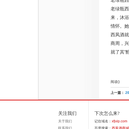
老绿瓶西
老绿瓶西
来，沐
情怀。她
西凤酒
商周，
就了其“
阅读(
)
上一篇：
2
关注我们
下次怎么来?
关于我们
记住域名：
xfjvip.com
联系我们
百度搜索：
西凤酒商城