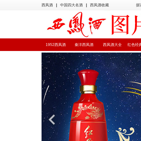
西凤酒
|
中国四大名酒
|
西凤酒收藏
据
1952西凤酒
秦沣西凤酒
西凤酒大全
红色经