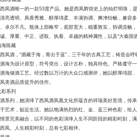
西凤酒唯一的一款53度产品。她是西凤辉煌史上的灿烂明珠，
有清亮透明、凤香秀雅、醇厚绵柔、丰满协调、爽净怡畅，兼容
雅、卓尔不凡。瓶体上部略窄，底部宽大，稳重敦实，协调流畅
诚、厚重、中正、进取、执着、卓越的精神属性，以及“大秦国酒
酒海陈藏
西凤酒，“酒藏于海，青出于蓝”，三千年的古典工艺，铸造会
大酒海为设计原型，符号突出，设计古朴，独具特色。严格遵守
大酒海储酒工艺。经过数以万计的大众口感测评，她以醇厚绵甜
凤美酒品质提升的佳作。
七彩系列
凤酒系列，她演绎了西凤酒凤凰文化所蕴含的祥瑞美好意境，传
源于艺术，贴近生活。她以饱满热烈的红、金、蓝三种色彩，给
情景完美融合，以不同的色彩演绎人生不同阶段的精彩时刻，满
西凤。人生精彩时刻，总有七彩相伴。