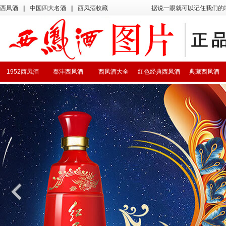
西凤酒
|
中国四大名酒
|
西凤酒收藏
据说一眼就可以记住我们的
1952西凤酒
秦沣西凤酒
西凤酒大全
红色经典西凤酒
典藏西凤酒