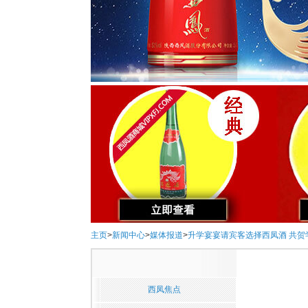
主页
>
新闻中心
>
媒体报道
>
升学宴宴请宾客选择西凤酒 共贺
西凤焦点