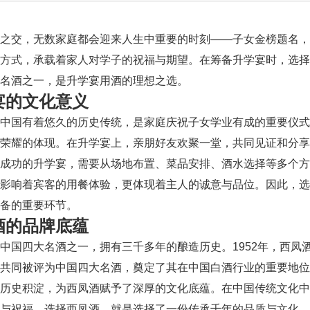
秋之交，无数家庭都会迎来人生中重要的时刻——子女金榜题名
方式，承载着家人对学子的祝福与期望。在筹备升学宴时，选择
名酒之一，是升学宴用酒的理想之选。
宴的文化意义
在中国有着悠久的历史传统，是家庭庆祝子女学业有成的重要仪
荣耀的体现。在升学宴上，亲朋好友欢聚一堂，共同见证和分享
场成功的升学宴，需要从场地布置、菜品安排、酒水选择等多个
仅影响着宾客的用餐体验，更体现着主人的诚意与品位。因此，
备的重要环节。
酒的品牌底蕴
中国四大名酒之一，拥有三千多年的酿造历史。1952年，西凤
共同被评为中国四大名酒，奠定了其在中国白酒行业的重要地位
的历史积淀，为西凤酒赋予了深厚的文化底蕴。在中国传统文化
与祝福。选择西凤酒，就是选择了一份传承千年的品质与文化。