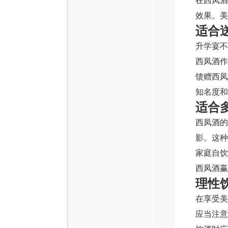
在西凤
效果。美
适合
升学宴
西凤酒作
馈赠西
知名度和
适合
西凤酒的
影。这种
家庭自
西凤酒赢
理性
在享受
应当注意