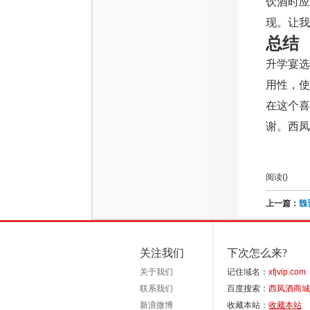
饮酒时
现。让我
总结
升学宴
用性，使
在这个
谢。西凤
阅读(
)
上一篇：
魏
关注我们
下次怎么来?
关于我们
记住域名：
xfjvip.com
联系我们
百度搜索：
西凤酒商城
新浪微博
收藏本站：
收藏本站