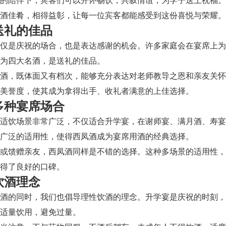
酒的陪伴下，宾客们可以开怀畅饮，共叙情谊，为学子送上祝福
酒佳肴，相得益彰，让每一位宾客都能感受到这份喜悦与荣耀。
送礼的佳品
不仅是庆祝的场合，也是表达感谢的机会。许多家庭会在宴席上
为四大名酒，是送礼的佳品。
凤酒，既体面又有档次，能够充分表达对老师教导之恩和亲友关
美誉度，使其成为拿得出手、收礼者满意的上佳选择。
多种宴席场合
适饮场景非常广泛，不仅适合升学宴，在谢师宴、满月酒、寿宴
广泛的适用性，使得西凤酒成为宴席用酒的经典选择。
饮或馈赠亲友，西凤酒同样是不错的选择。这种多场景的适用性
得了良好的口碑。
饮酒理念
美酒的同时，我们也倡导理性饮酒的理念。升学宴是庆祝的时刻
适量饮用，避免过量。