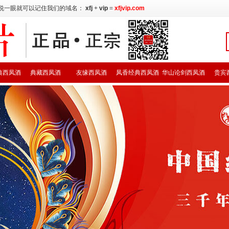
说一眼就可以记住我们的域名：
xfj
+
vip
=
xfjvip.com
典西凤酒
典藏西凤酒
友缘西凤酒
凤香经典西凤酒
华山论剑西凤酒
贵宾