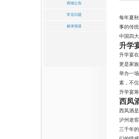
商城公告
常见问题
每年夏
媒体报道
事的传统
中国四大
升学
升学宴
更是家族
举办一
素，不
升学宴筹
西凤
西凤酒是
泸州老窖
三千年
们的情感