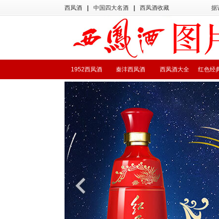
西凤酒
|
中国四大名酒
|
西凤酒收藏
据
1952西凤酒
秦沣西凤酒
西凤酒大全
红色经