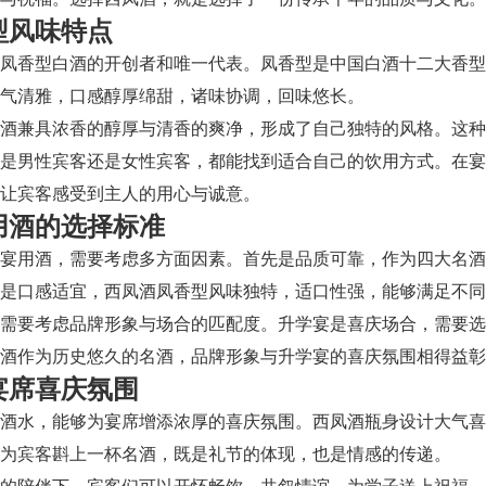
型风味特点
是凤香型白酒的开创者和唯一代表。凤香型是中国白酒十二大香
气清雅，口感醇厚绵甜，诸味协调，回味悠长。
白酒兼具浓香的醇厚与清香的爽净，形成了自己独特的风格。这
是男性宾客还是女性宾客，都能找到适合自己的饮用方式。在宴
让宾客感受到主人的用心与诚意。
用酒的选择标准
宴用酒，需要考虑多方面因素。首先是品质可靠，作为四大名酒
是口感适宜，西凤酒凤香型风味独特，适口性强，能够满足不同
需要考虑品牌形象与场合的匹配度。升学宴是喜庆场合，需要选
酒作为历史悠久的名酒，品牌形象与升学宴的喜庆氛围相得益彰
宴席喜庆氛围
酒水，能够为宴席增添浓厚的喜庆氛围。西凤酒瓶身设计大气喜
为宾客斟上一杯名酒，既是礼节的体现，也是情感的传递。