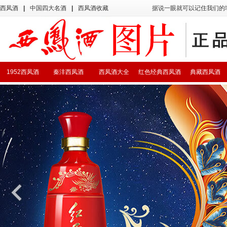
西凤酒
|
中国四大名酒
|
西凤酒收藏
据说一眼就可以记住我们的
1952西凤酒
秦沣西凤酒
西凤酒大全
红色经典西凤酒
典藏西凤酒