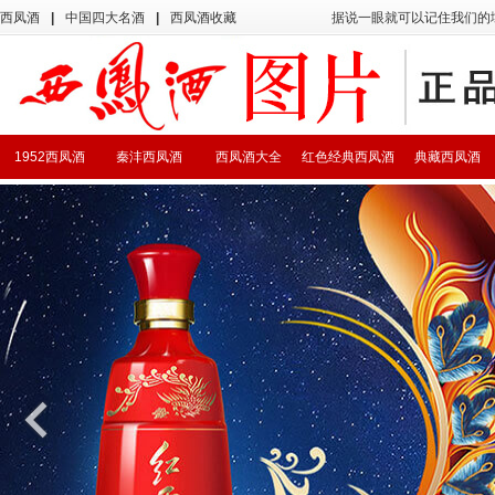
西凤酒
|
中国四大名酒
|
西凤酒收藏
据说一眼就可以记住我们的
1952西凤酒
秦沣西凤酒
西凤酒大全
红色经典西凤酒
典藏西凤酒