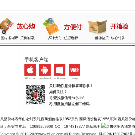
手机客户端
关注我们,意外惊喜等你拿！
如何关注？
1) 查找微信号“
xfjvip
”
2) 用微信扫描左侧二维码
西凤酒价格表华山论剑
系列,
西凤酒价格表1952
系列,
西凤酒价格表1956
系列,
西凤酒价
址：西安市 电话：13689259908 QQ：1974818377
网站地图
Copyright @ 2010-2026www.xfjvip.com all Rights Reserved .
陕ICP备16017903号-