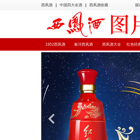
西凤酒
|
中国四大名酒
|
西凤酒收藏
据
1952西凤酒
秦沣西凤酒
西凤酒大全
红色经