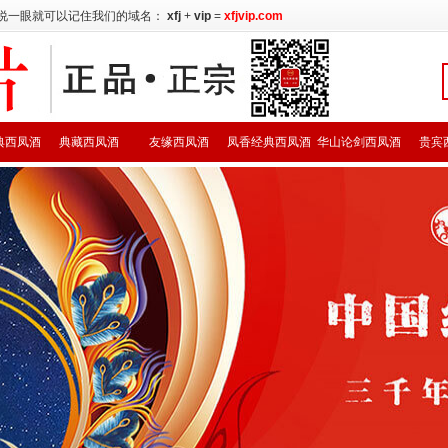
说一眼就可以记住我们的域名：
xfj
+
vip
=
xfjvip.com
典西凤酒
典藏西凤酒
友缘西凤酒
凤香经典西凤酒
华山论剑西凤酒
贵宾