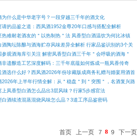
酒为什么是中华老字号？一段穿越三千年的酒文化
宴请的品鉴之道：西凤酒1952金尊20年口感与搭配全解析
至热难耐老酒友的＂以热制热＂法 凤香型白酒温饮为何比冰镇
白酒陶坛陈酿与酒海贮存风味差异全解析 行家品鉴识别的3个关
国参观酒海库引关注 解密凤香型白酒三千年＂会呼吸的酒海＂
酒非遗酿造工艺深度解码：三千年底蕴如何炼成一瓶凤香传奇
送酒选什么好？西凤酒2026年份珍藏版成商务礼赠与婚宴用酒首
酒2026年上半年行情全解：从＂稳盘＂到＂突围＂，名酒复兴路
宴上凤香型白酒怎么品出3层风味？行家5步感官法
型白酒续渣混蒸混烧风味怎么品？3道工序品鉴密码
8
首页
上一页
7
9
下一页