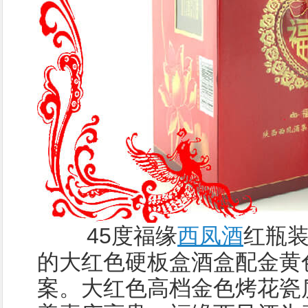
45度福缘
西凤酒
红瓶
的大红色硬板盒酒盒配金黄
案。大红色高档金色烤花瓷