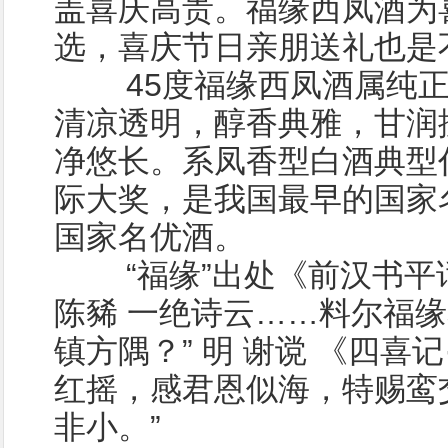
盖喜庆高贵。福缘西凤酒为
选，喜庆节日亲朋送礼也是
45度福缘西凤酒属纯正
清凉透明，醇香典雅，甘润
净悠长。系凤香型白酒典型
际大奖，是我国最早的国家
国家名优酒。
“福缘”出处《前汉书平话
陈豨 一绝诗云……料尔福
镇方隅？” 明 谢谠 《四喜
红摇，感君恩似海，特赐鸾
非小。”