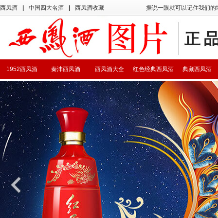
西凤酒
|
中国四大名酒
|
西凤酒收藏
据说一眼就可以记住我们的
1952西凤酒
秦沣西凤酒
西凤酒大全
红色经典西凤酒
典藏西凤酒