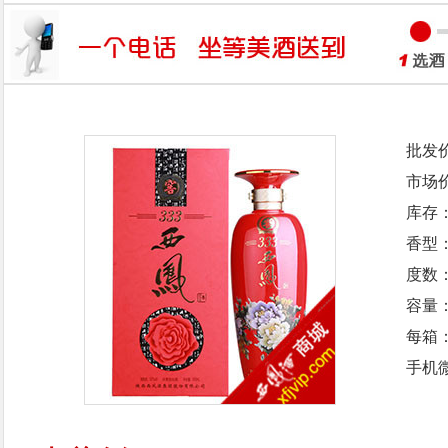
批发
市场
库存
香型
度数：
容量：
每箱
手机微