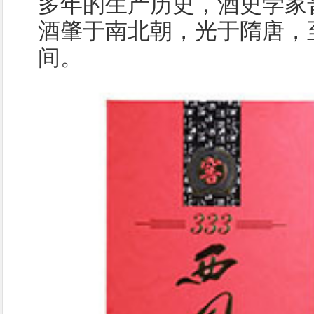
多年的生产历史，酒史学家
酒肇于南北朝，光于隋唐，
间。