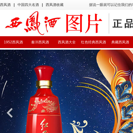
西凤酒
|
中国四大名酒
|
西凤酒收藏
据说一眼就可以记住我们的
1952西凤酒
秦沣西凤酒
西凤酒大全
红色经典西凤酒
典藏西凤酒