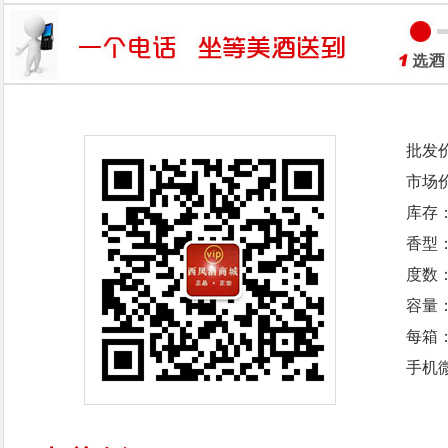
批发
市场
库存
香型
度数：
容量：
每箱
手机微