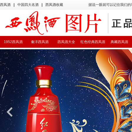
西凤酒
|
中国四大名酒
|
西凤酒收藏
据说一眼就可以记住我们的
1952西凤酒
秦沣西凤酒
西凤酒大全
红色经典西凤酒
典藏西凤酒