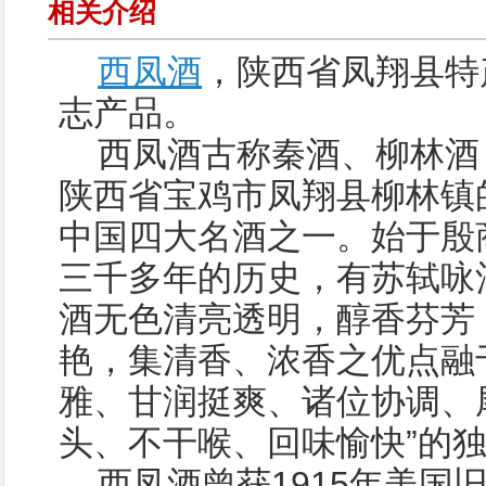
相关介绍
西凤酒
，陕西省凤翔县特
志产品。
西凤酒古称秦酒、柳林酒
陕西省宝鸡市凤翔县柳林镇
中国四大名酒之一。始于殷
三千多年的历史，有苏轼咏
酒无色清亮透明，醇香芬芳
艳，集清香、浓香之优点融
雅、甘润挺爽、诸位协调、尾
头、不干喉、回味愉快”的
西凤酒曾获1915年美国