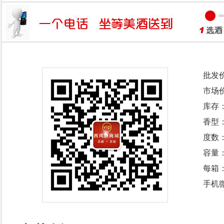
批发
市场
库存
香型
度数：
容量：
每箱
手机微