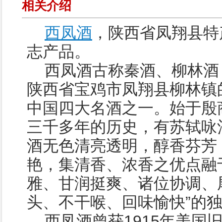
相关介绍
西凤酒
，陕西省凤翔县特
志产品。
西凤酒古称秦酒、柳林酒
陕西省宝鸡市凤翔县柳林镇
中国四大名酒之一。始于殷
三千多年的历史，有苏轼咏
酒无色清亮透明，醇香芬芳
艳，集清香、浓香之优点融
雅、甘润挺爽、诸位协调、尾
头、不干喉、回味愉快”的
西凤酒曾获1915年美国