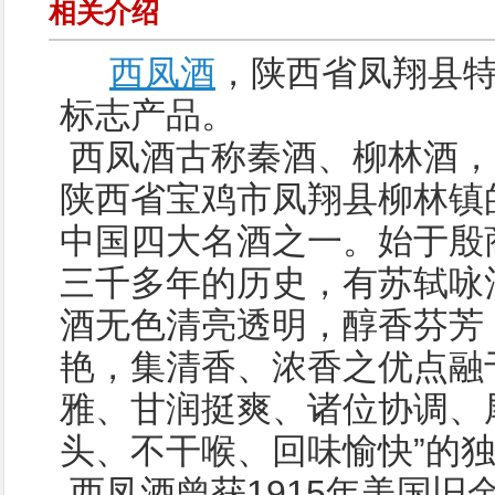
相关介绍
西凤酒
，陕西省凤翔县
标志产品。
西凤酒古称秦酒、柳林酒，
陕西省宝鸡市凤翔县柳林镇
中国四大名酒之一。始于殷
三千多年的历史，有苏轼咏
酒无色清亮透明，醇香芬芳
艳，集清香、浓香之优点融
雅、甘润挺爽、诸位协调、尾
头、不干喉、回味愉快”的
西凤酒曾获1915年美国旧