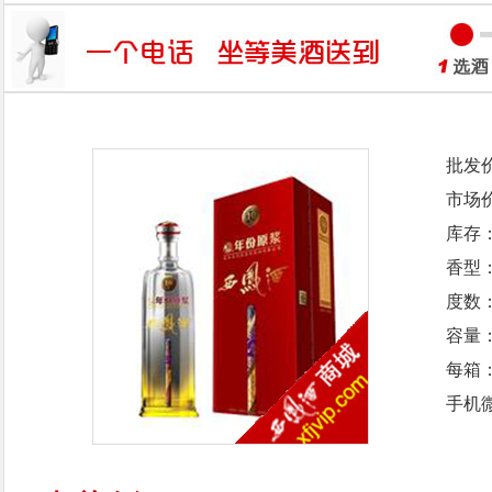
批发
市场
库存
香型
度数：
容量：
每箱
手机微