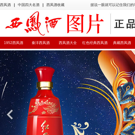
西凤酒
|
中国四大名酒
|
西凤酒收藏
据说一眼就可以记住我们的
1952西凤酒
秦沣西凤酒
西凤酒大全
红色经典西凤酒
典藏西凤酒