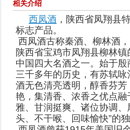
相关介绍
西凤酒
，陕西省凤翔县
标志产品。
西凤酒古称秦酒、柳林酒，
陕西省宝鸡市凤翔县柳林镇
中国四大名酒之一。始于殷
三千多年的历史，有苏轼咏
酒无色清亮透明，醇香芬芳
艳，集清香、浓香之优点融
雅、甘润挺爽、诸位协调、尾
头、不干喉、回味愉快”的
西凤酒曾获1915年美国旧