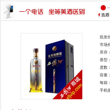
批发
市场
库存
香型
度数：
容量：
每箱
手机微