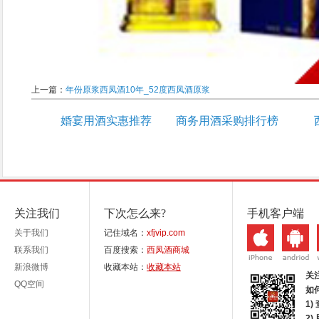
上一篇：
年份原浆西凤酒10年_52度西凤酒原浆
婚宴用酒实惠推荐
商务用酒采购排行榜
关注我们
下次怎么来?
手机客户端
关于我们
记住域名：
xfjvip.com
联系我们
百度搜索：
西凤酒商城
新浪微博
收藏本站：
收藏本站
关
QQ空间
如
1)
2