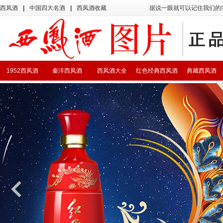
西凤酒
|
中国四大名酒
|
西凤酒收藏
据说一眼就可以记住我们的
1952西凤酒
秦沣西凤酒
西凤酒大全
红色经典西凤酒
典藏西凤酒