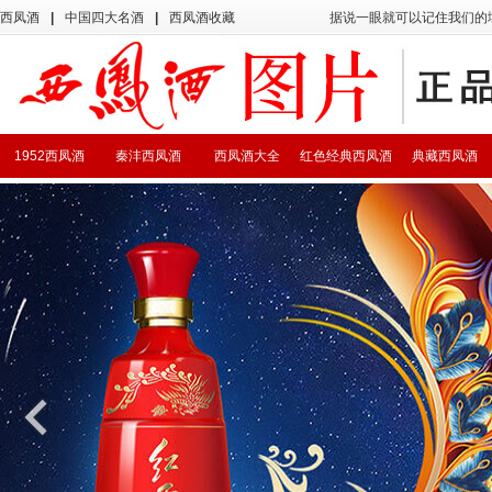
西凤酒
|
中国四大名酒
|
西凤酒收藏
据说一眼就可以记住我们的
1952西凤酒
秦沣西凤酒
西凤酒大全
红色经典西凤酒
典藏西凤酒