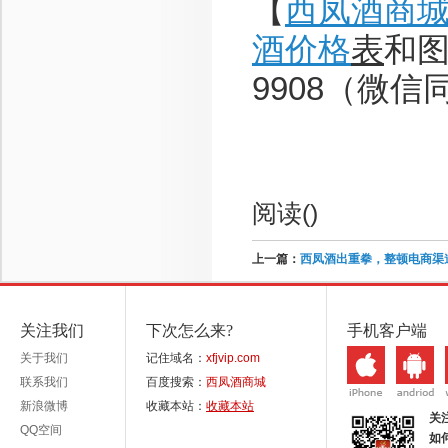
【
西凤酒商
酒价格
表
和图
9908（微信
阅读(
)
上一篇：
西凤酒出重拳，整顿电商渠
关注我们
下次怎么来?
手机客户端
关于我们
记住域名：
xfjvip.com
联系我们
百度搜索：
西凤酒商城
新浪微博
收藏本站：
收藏本站
关
QQ空间
如