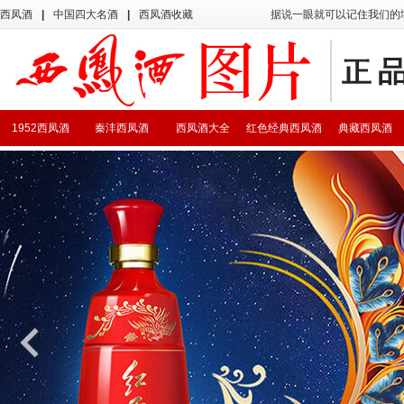
西凤酒
|
中国四大名酒
|
西凤酒收藏
据说一眼就可以记住我们的
1952西凤酒
秦沣西凤酒
西凤酒大全
红色经典西凤酒
典藏西凤酒