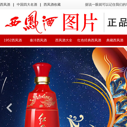
西凤酒
|
中国四大名酒
|
西凤酒收藏
据说一眼就可以记住我们的
1952西凤酒
秦沣西凤酒
西凤酒大全
红色经典西凤酒
典藏西凤酒