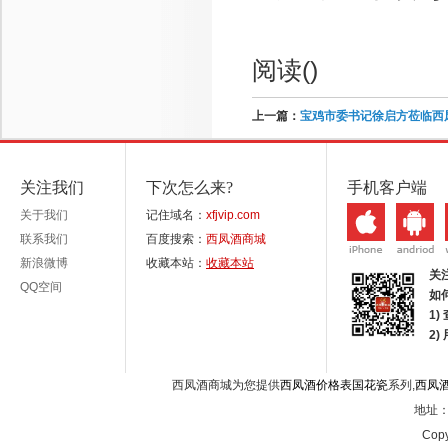
阅读(
)
上一篇：
宝鸡市委书记徐启方莅临西
关注我们
下次怎么来?
手机客户端
关于我们
记住域名：
xfjvip.com
联系我们
百度搜索：
西凤酒商城
新浪微博
收藏本站：
收藏本站
关
QQ空间
如
1)
2
西凤酒商城为您提供
西凤酒价格表国花瓷
系列,
西凤
地址：西
Copy