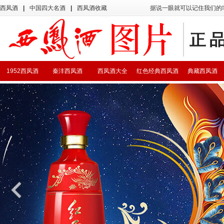
西凤酒
|
中国四大名酒
|
西凤酒收藏
据说一眼就可以记住我们的
1952西凤酒
秦沣西凤酒
西凤酒大全
红色经典西凤酒
典藏西凤酒