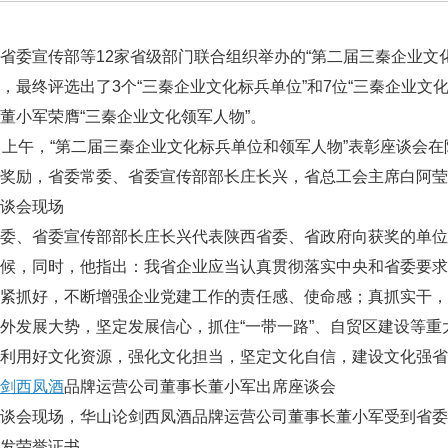
委宣传部等12家省级部门联合组织举办的“第二届三秦企业文
，最终评选出了3个“三秦企业文化标兵单位”和7位“三秦企业文
董小军荣膺“三秦企业文化领军人物”。
上午，“第二届三秦企业文化标兵单位和领军人物”表彰座谈会
奖励，省委常委、省委宣传部部长庄长兴，省总工会主席白阿莹
谈会现场
委、省委宣传部部长庄长兴代表陕西省委、省政府向获奖的单位
问候，同时，他指出：我省企业应当认真贯彻落实中央和省委要
抓紧抓好，不断增强企业党建工作的责任感、使命感；真抓实干
外发展大势，坚定发展信心，抓住“一带一路”、自贸区建设等
利用好文化资源，强化文化担当，坚定文化自信，建设文化强省
剑西凤酒
品牌运营公司董事长董小军出席座谈会
谈会现场，华山论剑西凤酒品牌运营公司董事长董小军受到省委
发荣誉证书。