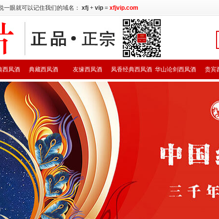
说一眼就可以记住我们的域名：
xfj
+
vip
=
xfjvip.com
典西凤酒
典藏西凤酒
友缘西凤酒
凤香经典西凤酒
华山论剑西凤酒
贵宾