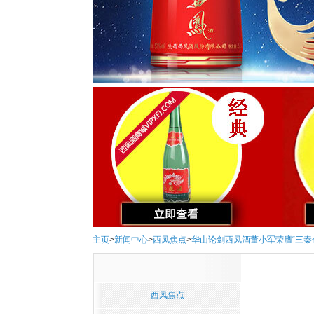
主页
>
新闻中心
>
西凤焦点
>
华山论剑西凤酒董小军荣膺“三秦
西凤焦点