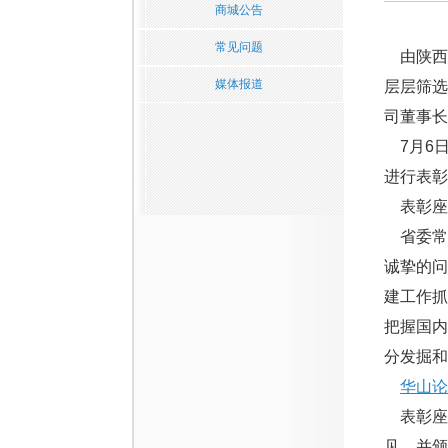
商城公告
常见问题
由陕西省
媒体报道
层层筛选
司董事长
7月6日
进行表彰
表彰座
省委常
诚挚的
建工作
把握国内
分发掘和
华山论
表彰座
见，并颁