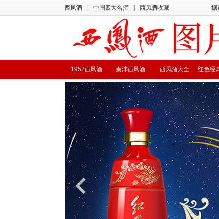
西凤酒
|
中国四大名酒
|
西凤酒收藏
据
1952西凤酒
秦沣西凤酒
西凤酒大全
红色经