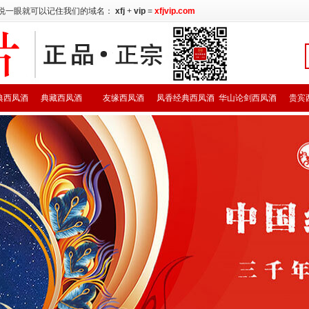
说一眼就可以记住我们的域名：
xfj
+
vip
=
xfjvip.com
典西凤酒
典藏西凤酒
友缘西凤酒
凤香经典西凤酒
华山论剑西凤酒
贵宾