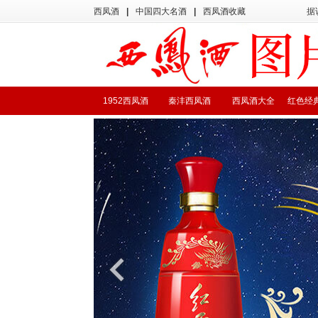
西凤酒
|
中国四大名酒
|
西凤酒收藏
据
1952西凤酒
秦沣西凤酒
西凤酒大全
红色经