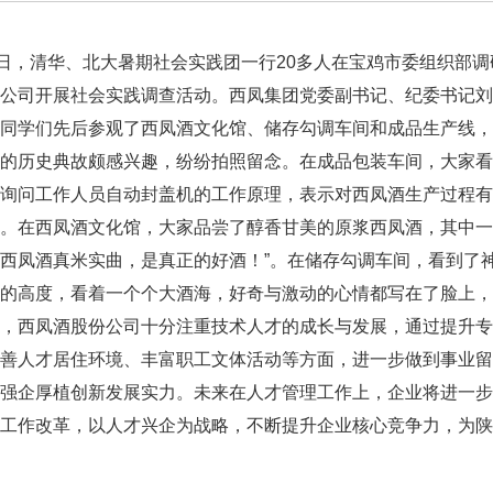
日，清华、北大暑期社会实践团一行20多人在宝鸡市委组织部
公司开展社会实践调查活动。西凤集团党委副书记、纪委书记刘
学们先后参观了西凤酒文化馆、储存勾调车间和成品生产线，在“
酒的历史典故颇感兴趣，纷纷拍照留念。在成品包装车间，大家
，询问工作人员自动封盖机的工作原理，表示对西凤酒生产过程
。在西凤酒文化馆，大家品尝了醇香甘美的原浆西凤酒，其中一
西凤酒真米实曲，是真正的好酒！”。在储存勾调车间，看到了
的高度，看着一个个大酒海，好奇与激动的心情都写在了脸上，
，西凤酒股份公司十分注重技术人才的成长与发展，通过提升专
善人才居住环境、丰富职工文体活动等方面，进一步做到事业留
才强企厚植创新发展实力。未来在人才管理工作上，企业将进一
工作改革，以人才兴企为战略，不断提升企业核心竞争力，为陕