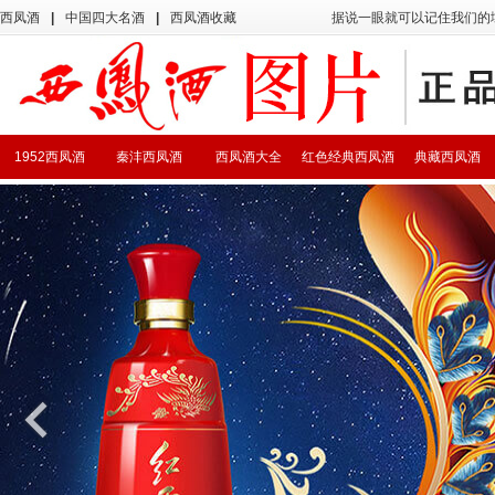
西凤酒
|
中国四大名酒
|
西凤酒收藏
据说一眼就可以记住我们的
1952西凤酒
秦沣西凤酒
西凤酒大全
红色经典西凤酒
典藏西凤酒