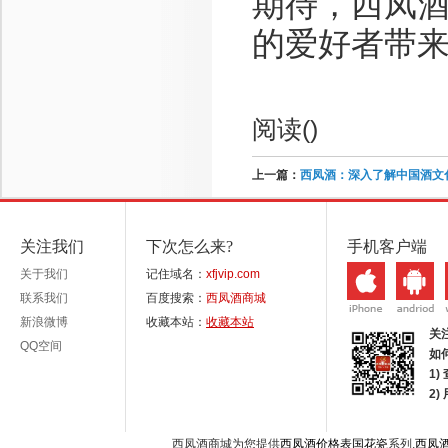
期待，西凤
的爱好者带
阅读(
)
上一篇：
西凤酒：深入了解中国酒文
关注我们
下次怎么来?
手机客户端
关于我们
记住域名：
xfjvip.com
联系我们
百度搜索：
西凤酒商城
新浪微博
收藏本站：
收藏本站
关
QQ空间
如
1)
2
西凤酒商城为您提供
西凤酒价格表国花瓷
系列,
西凤