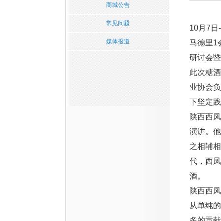
商城公告
常见问题
10月7
媒体报道
马德里1
研讨会暨
此次糖酒
业协会负
下坚定践
陕西西凤
演讲。他
之相辅相
代，西凤
酒。
陕西西
从单纯的
多的贡献