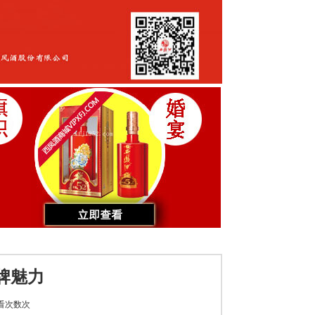
牌魅力
看次数
次