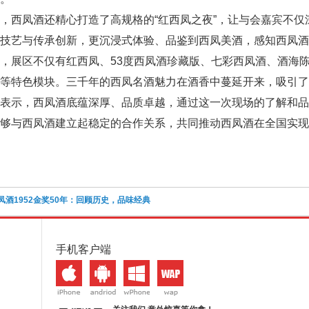
，西凤酒还精心打造了高规格的“红西凤之夜”，让与会嘉宾不
技艺与传承创新，更沉浸式体验、品鉴到西凤美酒，感知西凤酒
，展区不仅有红西凤、53度西凤酒珍藏版、七彩西凤酒、酒海
等特色模块。三千年的西凤名酒魅力在酒香中蔓延开来，吸引了
商表示，西凤酒底蕴深厚、品质卓越，通过这一次现场的了解和
够与西凤酒建立起稳定的合作关系，共同推动西凤酒在全国实现
凤酒1952金奖50年：回顾历史，品味经典
手机客户端