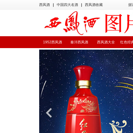
西凤酒
|
中国四大名酒
|
西凤酒收藏
据
1952西凤酒
秦沣西凤酒
西凤酒大全
红色经