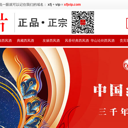
说一眼就可以记住我们的域名：
xfj
+
vip
=
xfjvip.com
典西凤酒
典藏西凤酒
友缘西凤酒
凤香经典西凤酒
华山论剑西凤酒
贵宾