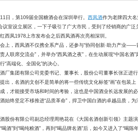
日-11日，第109届全国糖酒会在深圳举行。
西凤酒
作为老牌四大名
会议室设立展区，一下子吸引了广大市民，受到了经销商的广泛
红西凤1978上市发布会之后西凤酒再次亮相深圳。
会上，西凤酒不仅携全系产品，还参与“协同创新·助力产业—
责人联席交流会”，并举办“西凤酒之夜”，在生动展现“中国名酒
行“高端化、全国化”的决心。
酒厂集团有限公司党委书记、董事长，股份公司董事长张正进行
提出，名酒的文创不是简单的将一些传统文化标签“画”在包装上
成，才能接受市场和时间的考验，这也是中国酒业长远发展的必
酒始终坚定不移推进“品质革命”，捍卫中国白酒的卓越品质，
凤酒股份有限公司副总经理周艳花在《大国名酒创新引领》主题
“喝酒”到“喝纯粮酒”，再到“喝品牌名酒”后，如今又进入了“喝
。