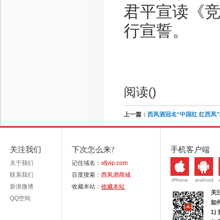
君平宣读《
行宣誓。
阅读(
)
上一篇：
西凤酒冠名“中国红 红西凤
关注我们
下次怎么来?
手机客户端
关于我们
记住域名：
xfjvip.com
联系我们
百度搜索：
西凤酒商城
新浪微博
收藏本站：
收藏本站
关
QQ空间
如
1)