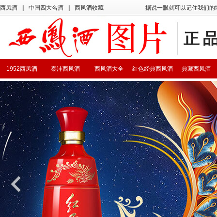
西凤酒
|
中国四大名酒
|
西凤酒收藏
据说一眼就可以记住我们的
1952西凤酒
秦沣西凤酒
西凤酒大全
红色经典西凤酒
典藏西凤酒