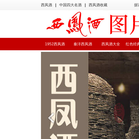
西凤酒
|
中国四大名酒
|
西凤酒收藏
据
1952西凤酒
秦沣西凤酒
西凤酒大全
红色经