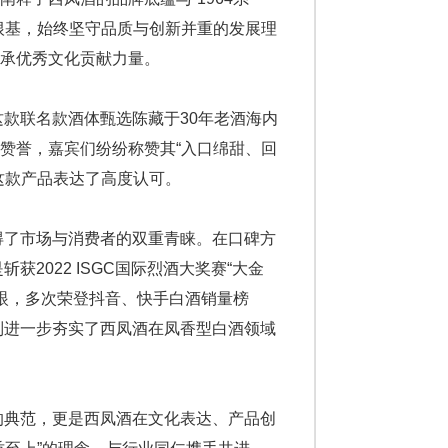
根基，始终坚守品质与创新并重的发展理
承优秀文化贡献力量。
这款联名款酒体甄选陈藏于30年老酒海内
赞誉，嘉宾们纷纷称赞其“入口绵甜、回
这款产品表达了高度认可。
得了市场与消费者的双重青睐。在口碑方
2022 ISGC国际烈酒大奖赛“大金
亮眼，多次荣登抖音、快手白酒销量榜
列进一步夯实了西凤酒在凤香型白酒领域
的典范，更是西凤酒在文化表达、产品创