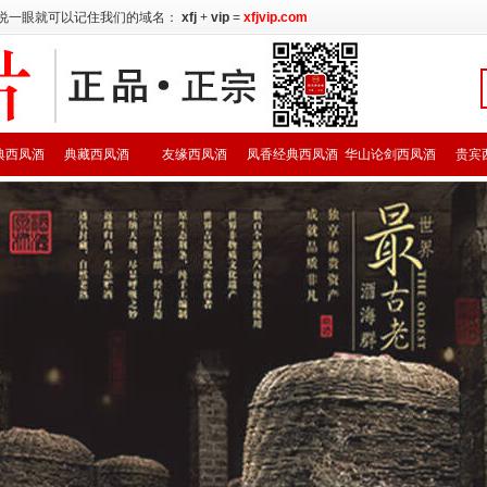
说一眼就可以记住我们的域名：
xfj
+
vip
=
xfjvip.com
典西凤酒
典藏西凤酒
友缘西凤酒
凤香经典西凤酒
华山论剑西凤酒
贵宾