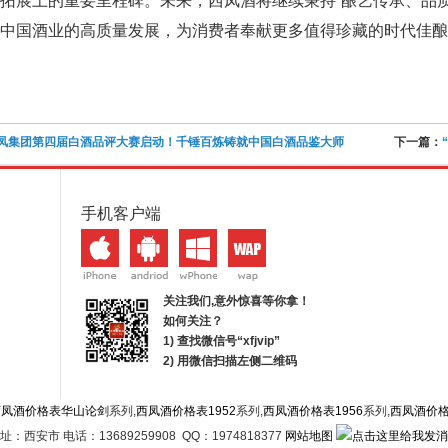
拓展上的重要里程碑。未来，西凤酒将继续秉持“酿艺传承、品
中国酒业的高质量发展，为消费者奉献更多值得珍藏的时代佳酿
凤集团第四届白酒品评大赛启动！千锤百炼铸就中国白酒品鉴大师
下一篇：
手机客户端
关注我们,意外惊喜等你拿！
如何关注？
1) 查找微信号“
xfjvip
”
2) 用微信扫描左侧二维码
西凤酒价格表华山论剑
系列,
西凤酒价格表1952
系列,
西凤酒价格表1956
系列,
西凤酒价
址：西安市 电话：13689259908 QQ：1974818377
网站地图