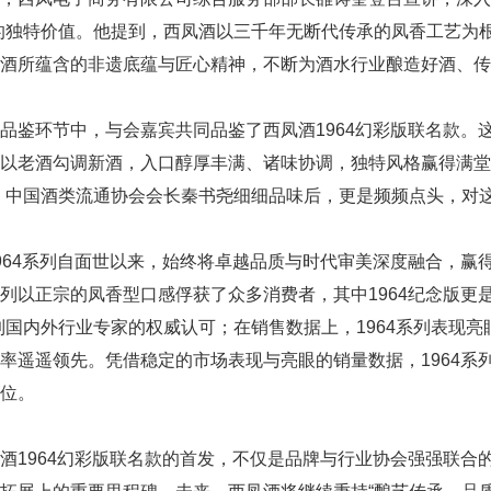
的独特价值。他提到，西凤酒以三千年无断代传承的凤香工艺为
酒所蕴含的非遗底蕴与匠心精神，不断为酒水行业酿造好酒、传
品鉴环节中，与会嘉宾共同品鉴了西凤酒1964幻彩版联名款。
以老酒勾调新酒，入口醇厚丰满、诸味协调，独特风格赢得满堂
。中国酒类流通协会会长秦书尧细细品味后，更是频频点头，对
964系列自面世以来，始终将卓越品质与时代审美深度融合，赢
列以正宗的凤香型口感俘获了众多消费者，其中1964纪念版更是斩获
到国内外行业专家的权威认可；在销售数据上，1964系列表现
率遥遥领先。凭借稳定的市场表现与亮眼的销量数据，1964系
位。
酒1964幻彩版联名款的首发，不仅是品牌与行业协会强强联合