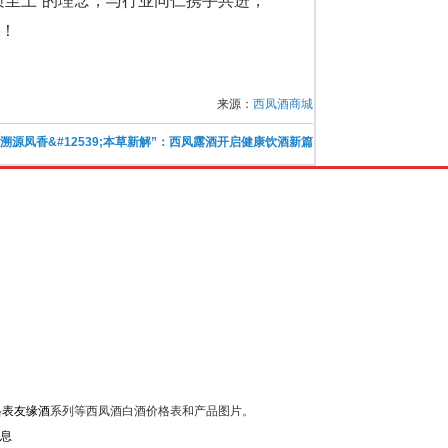
质至上”的理念，与行业同仁携手共进，
！
来源：
西凤酒商城
“溯源凤香&#12539;本草新解”：西凤露酒开启健康饮酒新篇
格表友缘酒
系列等西凤酒白酒价格表和产品图片。