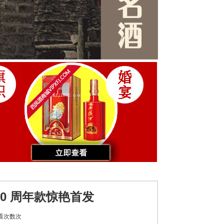
30 周年款惊艳首发
看次数
次