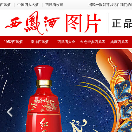
西凤酒
|
中国四大名酒
|
西凤酒收藏
据说一眼就可以记住我们的
1952西凤酒
秦沣西凤酒
西凤酒大全
红色经典西凤酒
典藏西凤酒