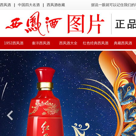
西凤酒
|
中国四大名酒
|
西凤酒收藏
据说一眼就可以记住我们的
1952西凤酒
秦沣西凤酒
西凤酒大全
红色经典西凤酒
典藏西凤酒