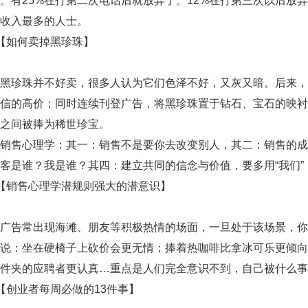
。有25%在打第二次电话后就放弃了。12%在打第三次以后放弃
是收入最多的人士。
如何卖掉黑珍珠】
珍珠并不好卖，很多人认为它们色泽不好，又灰又暗。后来，
信的高价；同时连续刊登广告，将黑珍珠置于钻石、宝石的映衬
之间被捧为稀世珍宝。
售心理学：其一：销售不是要你去改变别人，其二：销售的成
客是谁？我是谁？其四：建立共同的信念与价值，要多用“我们”，
销售心理学潜规则强大的潜意识】
告常出现海滩、朋友等积极热情的场面，一旦处于该场景，你
授说：坐在硬椅子上砍价会更无情；捧着热咖啡比拿冰可乐更倾
件夹的应聘者更认真…重点是人们完全意识不到，自己被什么事
创业者每周必做的13件事】