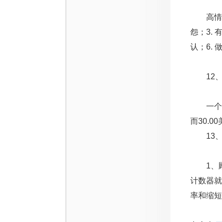
高情商化
怨；3.
认；6.
12、
一个比整
而30.
13、
1、顾
计数器就
率和缩短