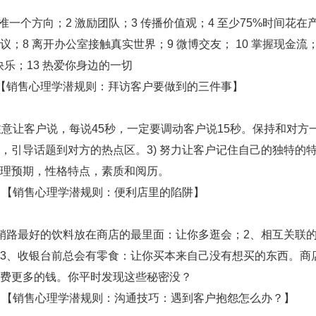
一个方向；2 激励团队；3 传播价值观；4 至少75%时间花在产
议；8 离开办公室接触真实世界；9 微博交友； 10 掌握现金流
持快乐；13 热爱你身边的一切
销售心理学潜规则：拜访客户要做到的三件事】
意让客户说，每说45秒，一定要调动客户说15秒。保持和对方一
，引导话题到对方的热点区。3) 努力让客户记住自己的独特的
理预期，性格特点，素质和阅历。
【销售心理学潜规则：便利店里的陷阱】
路最好的饮料放在商店的最里面：让你多逛会；2、相互关联的
3、收银台前总会有零食：让你买本来自己没有想买的东西。商
费更多的钱。你平时发现这些秘密没？
【销售心理学潜规则：沟通技巧：遇到客户抱怨怎么办？】