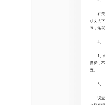
在美国的
求丈夫下
果，这就是
4、【
1、绝
目标，不
定。
5、【
调查发现