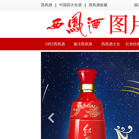
西凤酒
|
中国四大名酒
|
西凤酒收藏
据
1952西凤酒
秦沣西凤酒
西凤酒大全
红色经