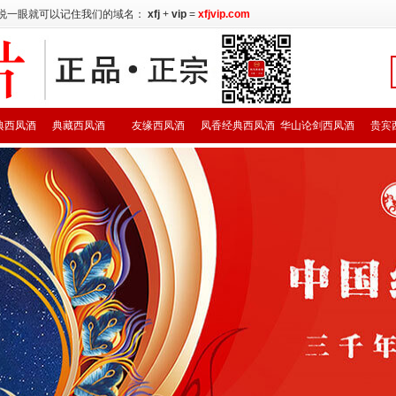
说一眼就可以记住我们的域名：
xfj
+
vip
=
xfjvip.com
典西凤酒
典藏西凤酒
友缘西凤酒
凤香经典西凤酒
华山论剑西凤酒
贵宾