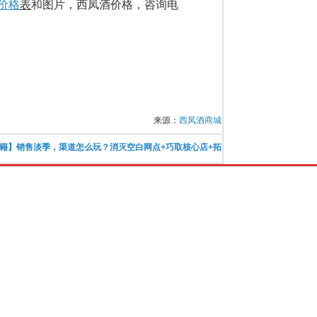
价格
表
和图片，西凤酒价格，咨询电
来源：
西凤酒商城
籍】销售淡季，渠道怎么玩？消灭空白网点+巧取核心店+拓