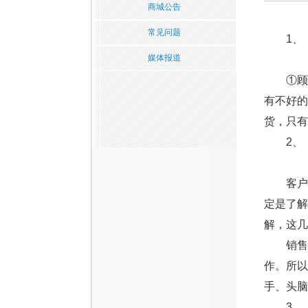
商城公告
常见问题
1、【
媒体报道
①顾客
有不好的
货，只有
2、【
客户问
定是了解
解，这几
销售极
作。所以
手、头脑
3、【