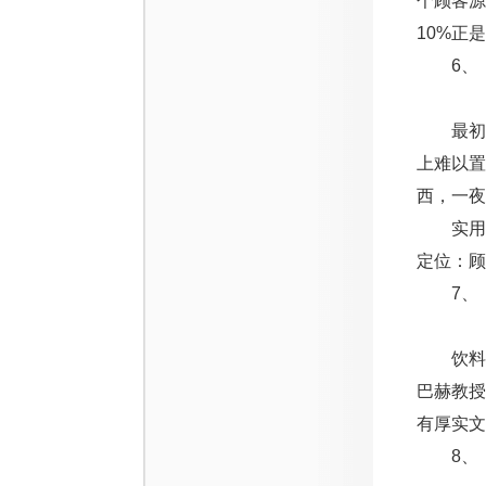
个顾客源
10%正
6、【
最初黑
上难以置
西，一夜
实用销
定位：顾
7、【
饮料广
巴赫教
有厚实文
8、【