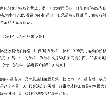
解客户抱怨的黄金步骤：1. 发挥同理心，仔细聆听抱怨内容；
 有错,为事情道歉, 没错,为心情道歉；4. 承诺将立即处理，积极弥
 做事后的满意度确认。
【为什么商品价格末位是】
数稍低的价格，叫做“魔力价格”。比如29.99美元这样的价
00美元（或以上）的价格，则被看成是30多美元的东西。20多美
【销售心理学：搞定客户的5个关键点】
客未进店前，品牌及店铺位置是第一拉动力；2、进店后，成交
是这个考量；3、顾客决定购买后，连带率或附加值是销售最大
回头时间；5、如何挖掘顾客的终生价值。