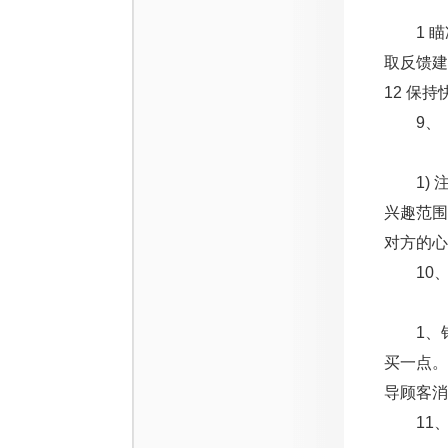
1 瞄准
取反馈建
12 保
9、【
1) 注
兴趣范围
对方的心
10、
1、销
买一点。
导顾客消
11、