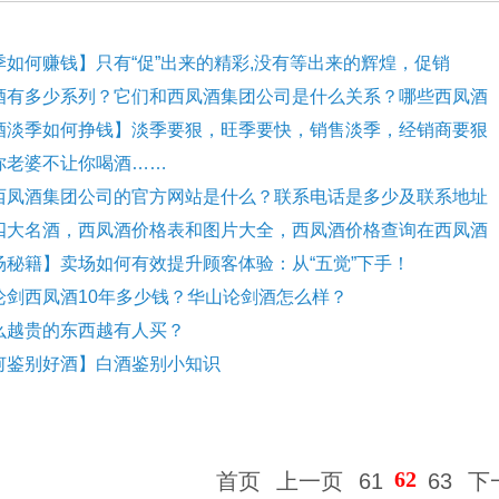
季如何赚钱】只有“促”出来的精彩,没有等出来的辉煌，促销
酒有多少系列？它们和西凤酒集团公司是什么关系？哪些西凤酒
酒淡季如何挣钱】淡季要狠，旺季要快，销售淡季，经销商要狠
你老婆不让你喝酒……
西凤酒集团公司的官方网站是什么？联系电话是多少及联系地址
四大名酒，西凤酒价格表和图片大全，西凤酒价格查询在西凤酒
场秘籍】卖场如何有效提升顾客体验：从“五觉”下手！
论剑西凤酒10年多少钱？华山论剑酒怎么样？
么越贵的东西越有人买？
何鉴别好酒】白酒鉴别小知识
62
首页
上一页
61
63
下