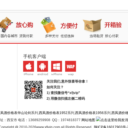
手机客户端
关注我们,意外惊喜等你拿！
如何关注？
1) 查找微信号“
xfjvip
”
2) 用微信扫描左侧二维码
西凤酒价格表华山论剑
系列,
西凤酒价格表1952
系列,
西凤酒价格表1956
系列,
西凤酒价
址：西安市 电话：13689259908 QQ：1974818377
网站地图
Copyright @ 2010-2026www.xfjvip.com all Rights Reserved .
陕ICP备16017903号-