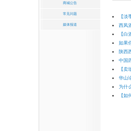
商城公告
常见问题
【淡
媒体报道
西凤
【白
如果
陕西
中国
【卖
华山
为什
【如