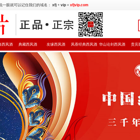
说一眼就可以记住我们的域名：
xfj
+
vip
=
xfjvip.com
典西凤酒
典藏西凤酒
友缘西凤酒
凤香经典西凤酒
华山论剑西凤酒
贵宾