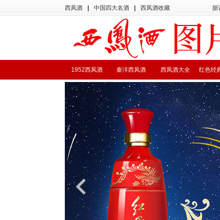
西凤酒
|
中国四大名酒
|
西凤酒收藏
据
1952西凤酒
秦沣西凤酒
西凤酒大全
红色经