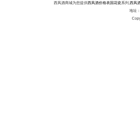
西凤酒商城为您提供
西凤酒价格表国花瓷
系列,
西凤
地址：西
Copy