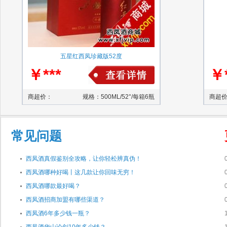
五星红西凤珍藏版52度
￥***
￥*
商超价：
规格：500ML/52°/每箱6瓶
商超
常见问题
西凤酒真假鉴别全攻略，让你轻松辨真伪！
西凤酒哪种好喝丨这几款让你回味无穷！
西凤酒哪款最好喝？
西凤酒招商加盟有哪些渠道？
西凤酒6年多少钱一瓶？
西凤酒华山论剑10年多少钱？