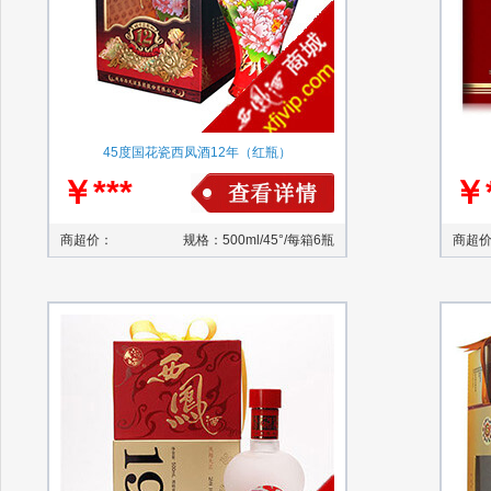
45度国花瓷西凤酒12年（红瓶）
￥***
￥*
商超价：
规格：500ml/45°/每箱6瓶
商超