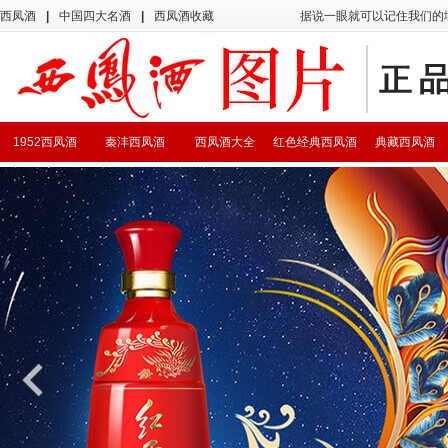
西凤酒
|
中国四大名酒
|
西凤酒收藏
据说一眼就可以记住我们的
1952西凤酒
秦沣西凤酒
西凤酒大全
红色经典西凤酒
典藏西凤酒