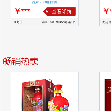
西凤1956出口专供
￥***
￥*
商超价：
规格：500ml/45°/每箱6瓶
商超