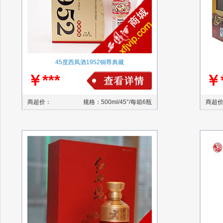
45度西凤酒1952铜尊典藏
￥***
￥*
商超价：
规格：500ml/45°/每箱6瓶
商超