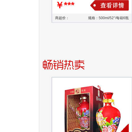
￥***
商超价：
规格：500ml/52°/每箱6瓶