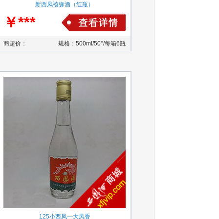
新西凤禧缘酒（红瓶）
￥***
商超价：
规格：500ml/50°/每箱6瓶
125小西凤—大凤香