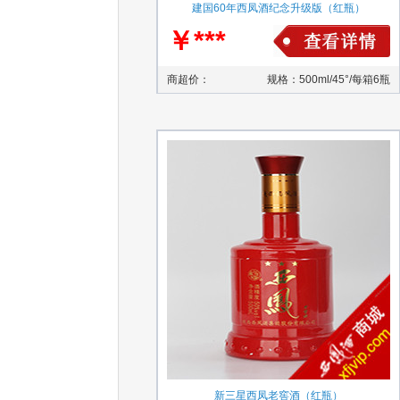
建国60年西凤酒纪念升级版（红瓶）
￥***
商超价：
规格：500ml/45°/每箱6瓶
新三星西凤老窖酒（红瓶）