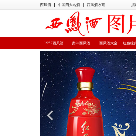
西凤酒
|
中国四大名酒
|
西凤酒收藏
据
1952西凤酒
秦沣西凤酒
西凤酒大全
红色经