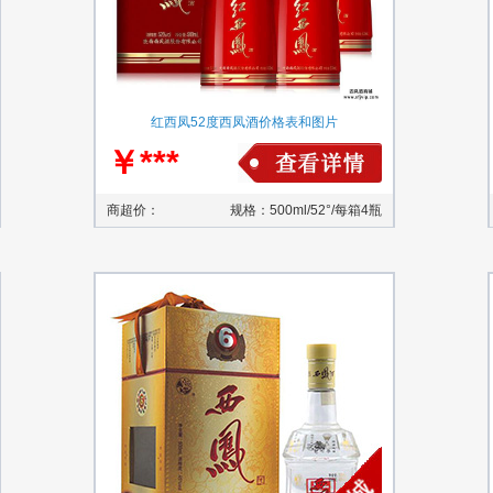
红西凤52度西凤酒价格表和图片
￥***
商超价：
规格：500ml/52°/每箱4瓶