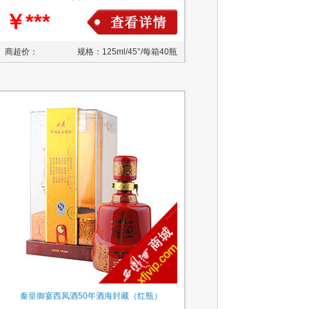
￥***
商超价：
规格：125ml/45°/每箱40瓶
秦皇御宴西凤酒50年酒海封藏（红瓶）