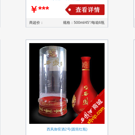
￥***
商超价：
规格：500ml/45°/每箱6瓶
西凤御窖酒2号(圆筒红瓶)