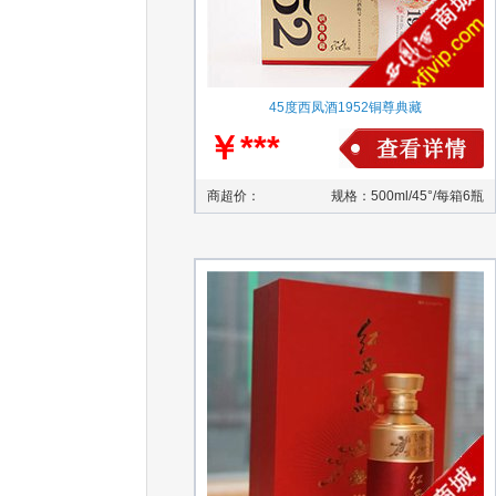
45度西凤酒1952铜尊典藏
￥***
商超价：
规格：500ml/45°/每箱6瓶