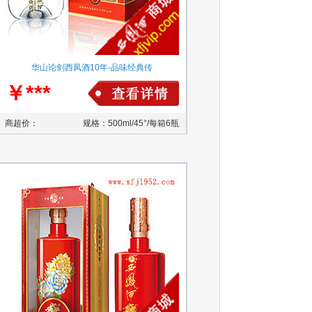
华山论剑西凤酒10年-品味经典传
￥***
商超价：
规格：500ml/45°/每箱6瓶