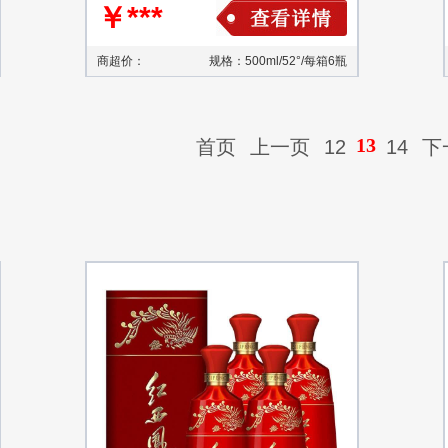
￥***
商超价：
规格：500ml/52°/每箱6瓶
13
首页
上一页
12
14
下