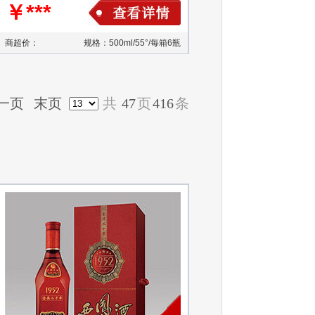
￥***
商超价：
规格：500ml/55°/每箱6瓶
一页
末页
共
47
页
416
条