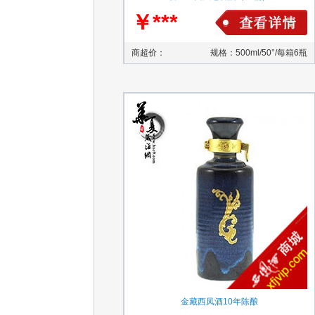
￥***
商超价：
规格：500ml/50°/每箱6瓶
金藏西凤酒10年陈酿