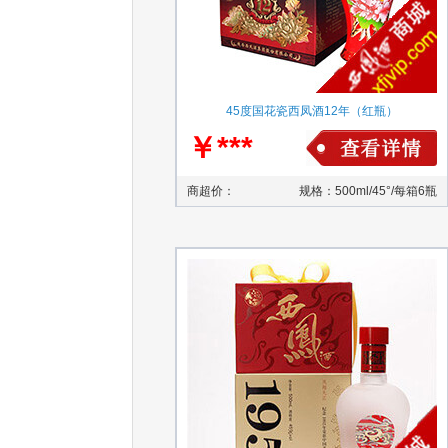
45度国花瓷西凤酒12年（红瓶）
￥***
商超价：
规格：500ml/45°/每箱6瓶