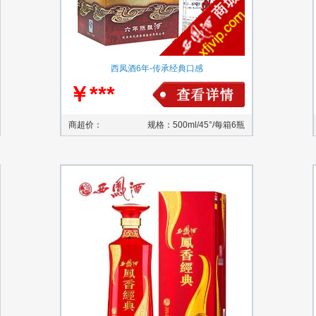
西凤酒6年-传承经典口感
￥***
商超价：
规格：500ml/45°/每箱6瓶