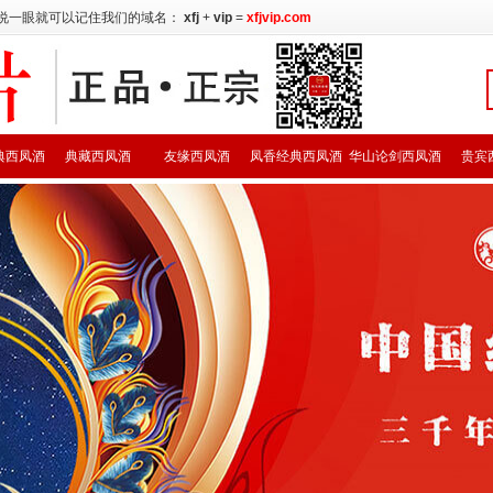
说一眼就可以记住我们的域名：
xfj
+
vip
=
xfjvip.com
典西凤酒
典藏西凤酒
友缘西凤酒
凤香经典西凤酒
华山论剑西凤酒
贵宾