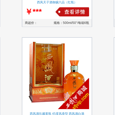
西凤天子酒御赐六品（红瓶）
￥***
商超价：
规格：500ml/50°/每箱6瓶
西凤酒玖藏黄瓶 45度凤香型 西凤酒白酒