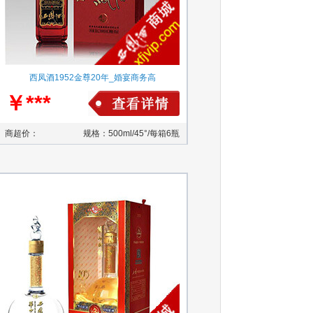
西凤酒1952金尊20年_婚宴商务高
￥***
商超价：
规格：500ml/45°/每箱6瓶