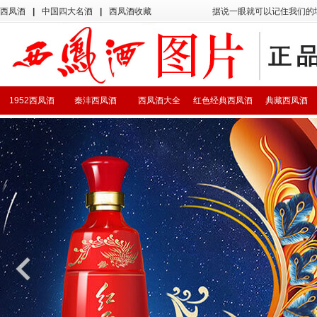
西凤酒
|
中国四大名酒
|
西凤酒收藏
据说一眼就可以记住我们的
1952西凤酒
秦沣西凤酒
西凤酒大全
红色经典西凤酒
典藏西凤酒