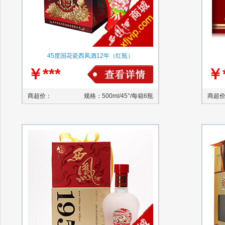
45度国花瓷西凤酒12年（红瓶）
￥***
￥*
商超价：
规格：500ml/45°/每箱6瓶
商超