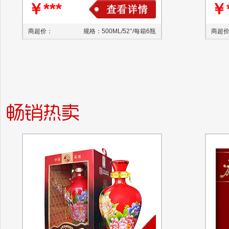
￥***
￥*
商超价：
规格：500ML/52°/每箱6瓶
商超