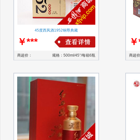
45度西凤酒1952铜尊典藏
￥***
￥*
商超价：
规格：500ml/45°/每箱6瓶
商超