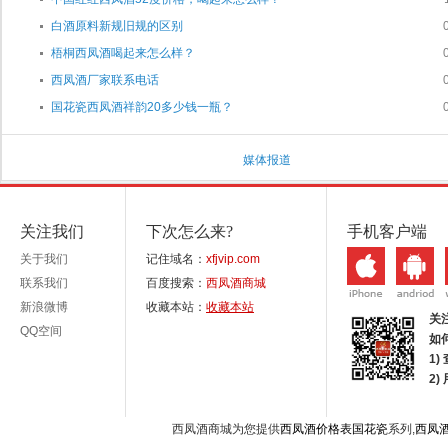
白酒原料新规旧规的区别
梧桐西凤酒喝起来怎么样？
西凤酒厂家联系电话
国花瓷西凤酒祥韵20多少钱一瓶？
媒体报道
关注我们
下次怎么来?
手机客户端
关于我们
记住域名：
xfjvip.com
联系我们
百度搜索：
西凤酒商城
新浪微博
收藏本站：
收藏本站
关
QQ空间
如
1)
2
西凤酒商城为您提供
西凤酒价格表国花瓷
系列,
西凤