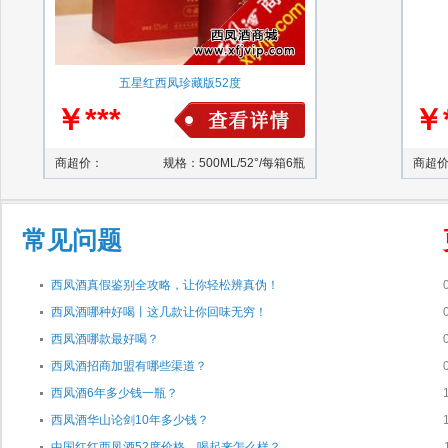
五星红西凤珍藏版52度
￥***
￥*
商超价：
规格：500ML/52°/每箱6瓶
商超
常见问题
西凤酒真假鉴别全攻略，让你轻松辨真伪！
西凤酒哪种好喝丨这几款让你回味无穷！
西凤酒哪款最好喝？
西凤酒招商加盟有哪些渠道？
西凤酒6年多少钱一瓶？
西凤酒华山论剑10年多少钱？
中国红红西凤酒52度价格，喝起来怎么样？