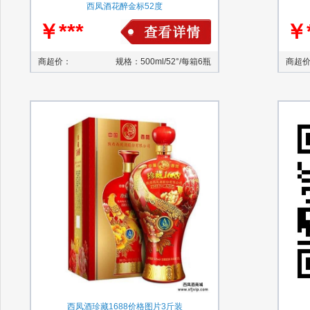
西凤酒花醉金标52度
￥***
￥*
商超价：
规格：500ml/52°/每箱6瓶
商超
西凤酒珍藏1688价格图片3斤装