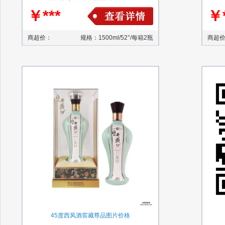
￥***
￥*
商超价：
规格：1500ml/52°/每箱2瓶
商超
45度西凤酒窖藏尊品图片价格